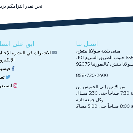
نحن نقدر التزامكم بز
اتصل بنا
ابقَ على اتصا
مبنى بلدية سولانا بيتش،
الاشتراك في النشرة الإخبار
 جنوب الطريق السريع 101،
الإلكترون
ولانا بيتش، كاليفورنيا 92075
فيسب
858-720-2400
تغر
انستغر
من الإثنين إلى الخميس من
5 مساءً،
وكل جمعة ثانية
ساءً.