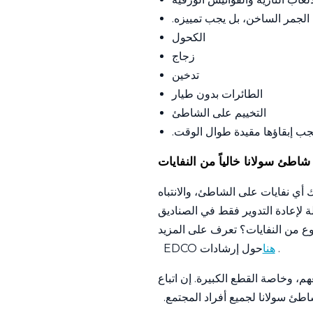
ن الجمر الساخن، بل يجب تمييزه.
الكحول
زجاج
تدخين
الطائرات بدون طيار
التخييم على الشاطئ
ب إبقاؤها مقيدة طوال الوقت.
اطئ سولانا خالياً من النفايات
أي نفايات على الشاطئ، والانتباه
ة لإعادة التدوير فقط في الصناديق
نوع من النفايات؟ تعرف على المزيد
.
هنا
حول إرشادات EDCO
، وخاصة القطع الكبيرة. إن اتباع
اطئ سولانا لجميع أفراد المجتمع.