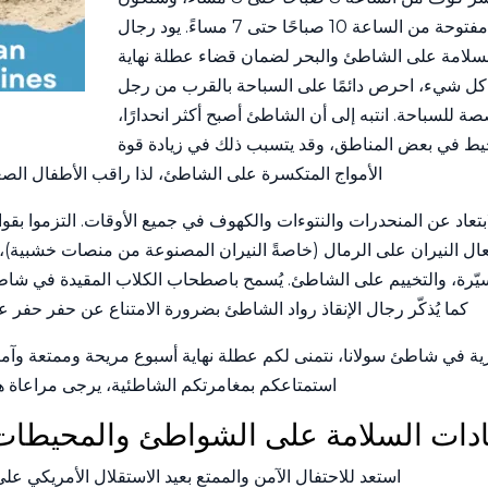
أبراج المراقبة على الشاطئ مفتوحة من الساعة 10 صباحًا حتى 7 مساءً. يود رجال
لسلامة على الشاطئ والبحر لضمان قضاء عطلة نهاية
بل كل شيء، احرص دائمًا على السباحة بالقرب من رجل
ة للسباحة. انتبه إلى أن الشاطئ أصبح أكثر انحدارًا،
حيط في بعض المناطق، وقد يتسبب ذلك في زيادة قوة
الأمواج المتكسرة على الشاطئ، لذا راقب الأطفال الصغ
بتعاد عن المنحدرات والنتوءات والكهوف في جميع الأوقات. التزموا بق
عال النيران على الرمال (خاصةً النيران المصنوعة من منصات خشبية)، 
سيّرة، والتخييم على الشاطئ. يُسمح باصطحاب الكلاب المقيدة في شاط
كما يُذكّر رجال الإنقاذ رواد الشاطئ بضرورة الامتناع عن حفر حفر
حرية في شاطئ سولانا، نتمنى لكم عطلة نهاية أسبوع مريحة وممتعة وآمنة ل
استمتاعكم بمغامرتكم الشاطئية، يرجى مراعاة هذ
دات السلامة على الشواطئ والمحيطا
استعد للاحتفال الآمن والممتع بعيد الاستقلال الأمريكي ع