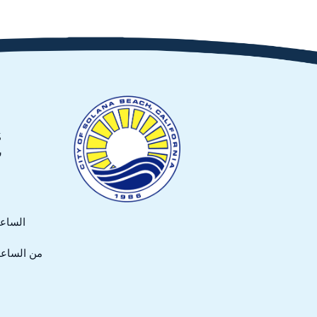
635
س
الساعة 7:30 صباحاً حتى :30
من الساعة 8:00 صباحاً حتى 5:00 م