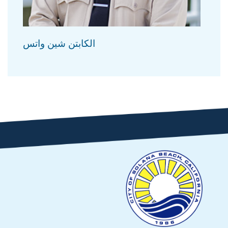
الكابتن شين واتس