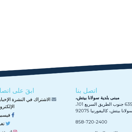
اتصل بنا
ابقَ على اتصا
مبنى بلدية سولانا بيتش،
الاشتراك في النشرة الإخبار
 جنوب الطريق السريع 101،
الإلكترون
ولانا بيتش، كاليفورنيا 92075
فيسب
858-720-2400
تغر