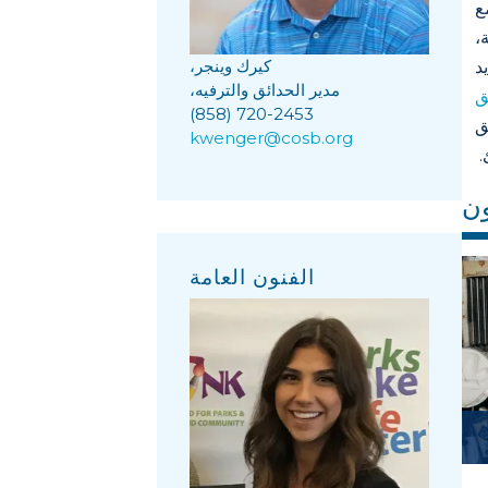
ع
،
كيرك وينجر،
د
مدير الحدائق والترفيه،
ق
(858) 720-2453
ق
kwenger@cosb.org
.
ون
الفنون العامة