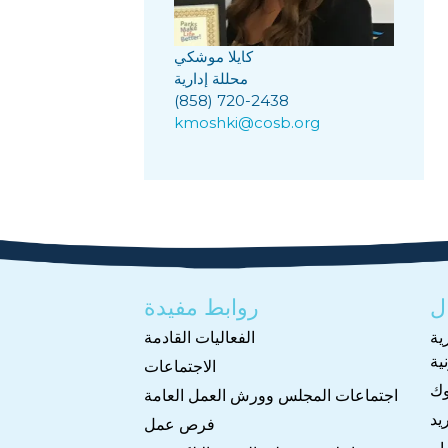
كايلا موشكي
محللة إدارية
(858) 720-2438
kmoshki@cosb.org
ل
روابط مفيدة
ية
الفعاليات القادمة
ية
الاجتماعات
وك
اجتماعات المجلس وورش العمل العامة
يد
فرص عمل