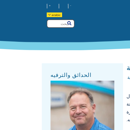
+
-
أ
أ
أ
arabic
يبحث
يُقدِّم
الحدائق والترفيه
ة
ل
ة
ة
ه.