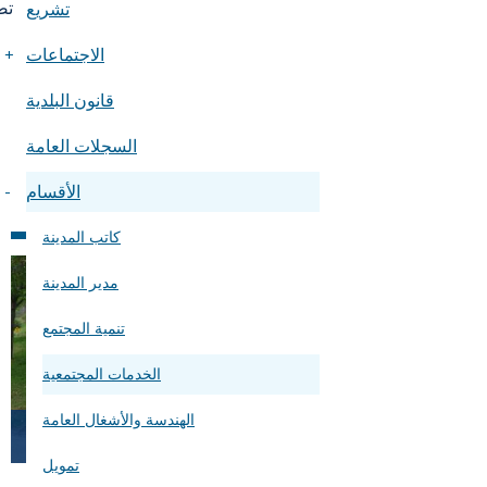
تض
تشريع
الاجتماعات
+
فض
قانون البلدية
السجلات العامة
الأقسام
-
كاتب المدينة
مدير المدينة
تنمية المجتمع
الخدمات المجتمعية
الهندسة والأشغال العامة
تمويل