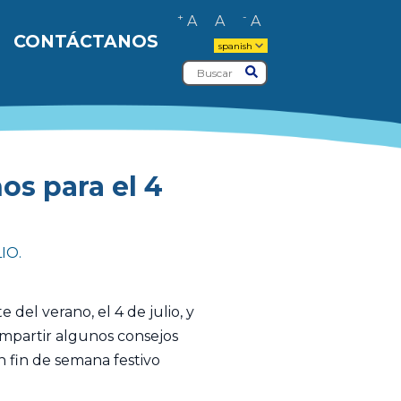
+
-
A
A
A
CONTÁCTANOS
spanish
Buscar
Entregar
os para el 4
IO.
e del verano, el 4 de julio, y
ompartir algunos consejos
n fin de semana festivo