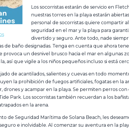
Los socorristas estarán de servicio en Flet
nuestras torres en la playa estarán abiertas
personal de socorristas quiere compartir 
seguridad en el mar y la playa para garanti
os
divertido y seguro. Ante todo, nade siempr
nas de baño designadas. Tenga en cuenta que ahora te
e provoca un desnivel brusco hacia el mar en algunas z
a, así que vigile a los niños pequeños incluso si está cerca
jado de acantilados, salientes y cuevas en todo momento.
uyen la prohibición de fuegos artificiales, fogatas en la
mar, drones y acampar en la playa. Se permiten perros co
Tide Park. Los socorristas también recuerdan a los bañis
trapados en la arena.
o de Seguridad Marítima de Solana Beach, les deseamo
o, seguro e inolvidable. Al comenzar su aventura en la pl