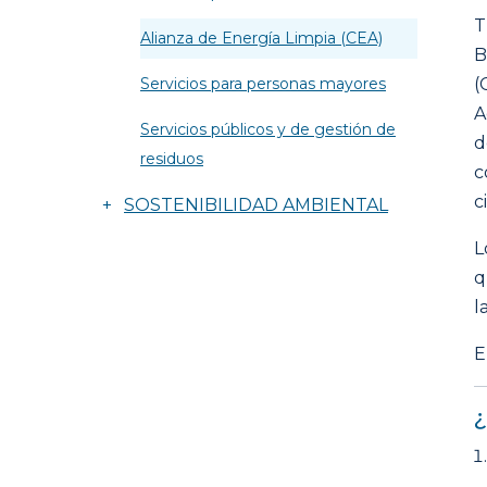
T
Alianza de Energía Limpia (CEA)
B
Servicios para personas mayores
(
A
Servicios públicos y de gestión de
d
residuos
c
c
+
SOSTENIBILIDAD AMBIENTAL
L
q
l
E