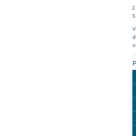
V
d
o