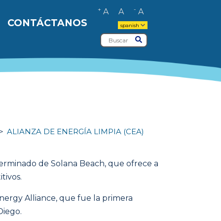
+
-
A
A
A
CONTÁCTANOS
spanish
Buscar
Entregar
ALIANZA DE ENERGÍA LIMPIA (CEA)
terminado de Solana Beach, que ofrece a
tivos.
ergy Alliance, que fue la primera
Diego.