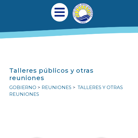
Pasar al contenido principal
Navegación princi
Abrir menú móvil
Talleres públicos y otras
reuniones
GOBIERNO
REUNIONES
TALLERES Y OTRAS
REUNIONES