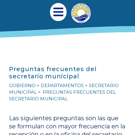
Pasar al contenido principal
Navegación princi
Abrir menú móvil
Preguntas frecuentes del
secretario municipal
GOBIERNO
DEPARTAMENTOS
SECRETARIO
MUNICIPAL
PREGUNTAS FRECUENTES DEL
SECRETARIO MUNICIPAL
Las siguientes preguntas son las que
se formulan con mayor frecuencia en la
recepción o en la oficina del secretario