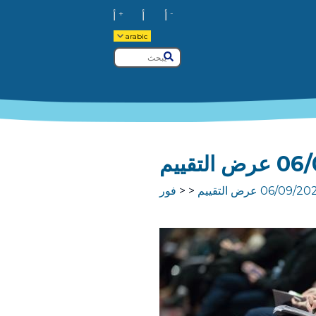
+
-
أ
أ
أ
arabic
يبحث
يُقدِّم
التقييم
06/09/2 عرض التقييم
فور