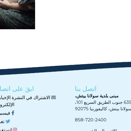
اتصل بنا
ابقَ على اتصا
مبنى بلدية سولانا بيتش،
الاشتراك في النشرة الإخبار
 جنوب الطريق السريع 101،
الإلكترون
ولانا بيتش، كاليفورنيا 92075
فيسب
858-720-2400
تغر
انستغر
من الإثنين إلى الخميس من