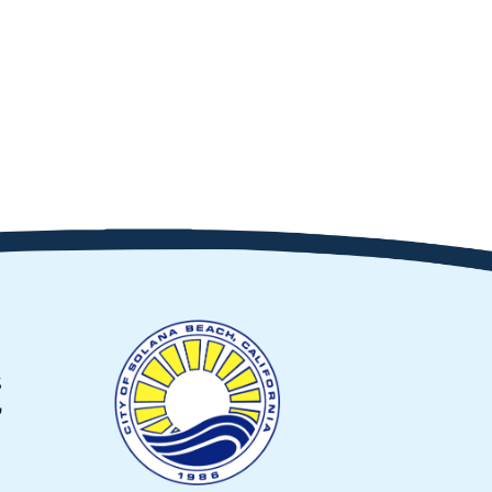
635
س