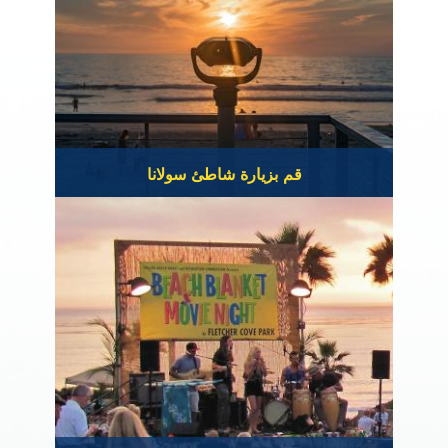
قم بزيارة شاطئ سولانا