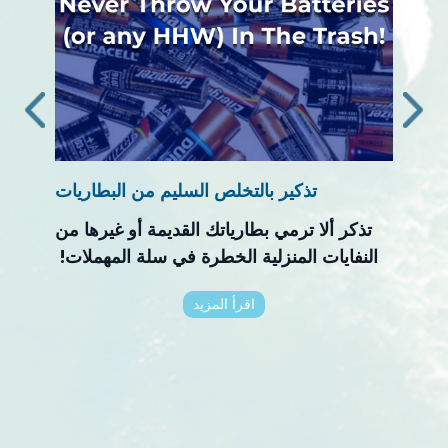
‹
›
تتوسع!
تذكير بالتخلص السليم من البطاريات
محاض
، سيتم
تذكر ألا ترمي بطارياتك القديمة أو غيرها من
م
لسن في
النفايات المنزلية الخطرة في سلة المهملات!
أمراض
ا بيتش!
اقرأ المزيد