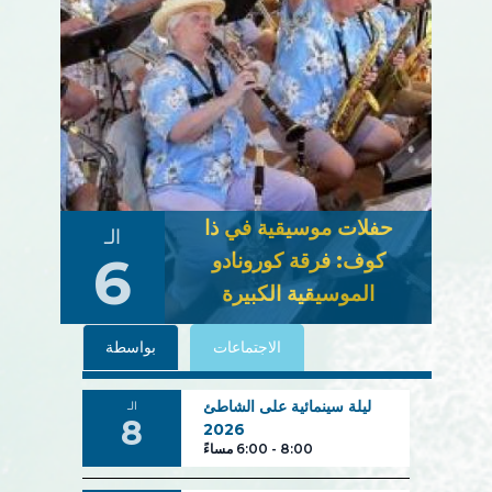
حفلات موسيقية في ذا
الـ
6
كوف: فرقة كورونادو
الموسيقية الكبيرة
الاجتماعات
بواسطة
ليلة سينمائية على الشاطئ
الـ
8
2026
8:00
-
6:00 مساءً