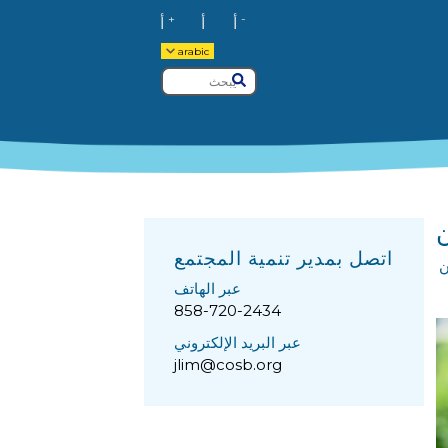
+
-
أ
أ
أ
arabic
يبحث
يُقدِّم
اتصل بمدير تنمية المجتمع
ن
عبر الهاتف
858-720-2434
عبر البريد الإلكتروني
jlim@cosb.org