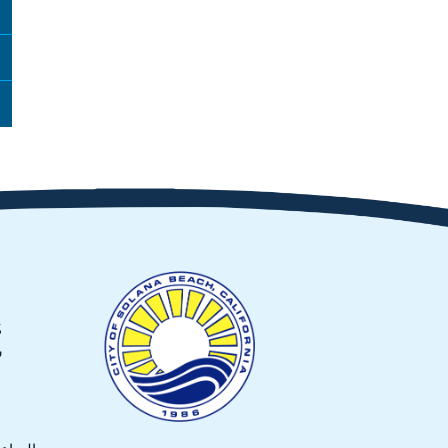
635
س