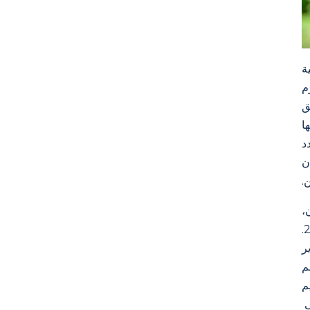
ة
م
ق
 2021، وقدمها
محدد
ان
.
،
بالإضافة إلى روابط لمسودة عنصر الإسكان المنقحة لشهر فبراير 2023.
ر
م