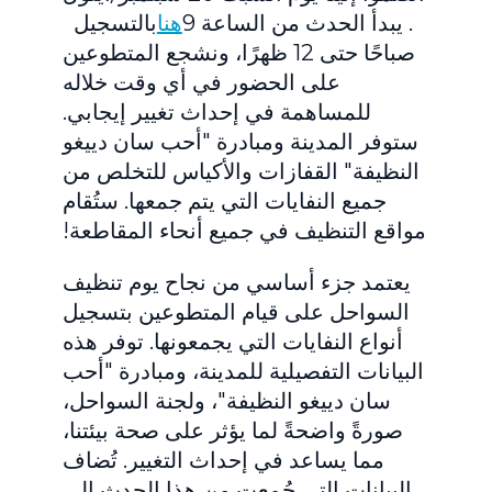
. يبدأ الحدث من الساعة 9
هنا
بالتسجيل
صباحًا حتى 12 ظهرًا، ونشجع المتطوعين
على الحضور في أي وقت خلاله
للمساهمة في إحداث تغيير إيجابي.
ستوفر المدينة ومبادرة "أحب سان دييغو
النظيفة" القفازات والأكياس للتخلص من
جميع النفايات التي يتم جمعها. ستُقام
مواقع التنظيف في جميع أنحاء المقاطعة!
يعتمد جزء أساسي من نجاح يوم تنظيف
السواحل على قيام المتطوعين بتسجيل
أنواع النفايات التي يجمعونها. توفر هذه
البيانات التفصيلية للمدينة، ومبادرة "أحب
سان دييغو النظيفة"، ولجنة السواحل،
صورةً واضحةً لما يؤثر على صحة بيئتنا،
مما يساعد في إحداث التغيير. تُضاف
البيانات التي جُمعت من هذا الحدث إلى