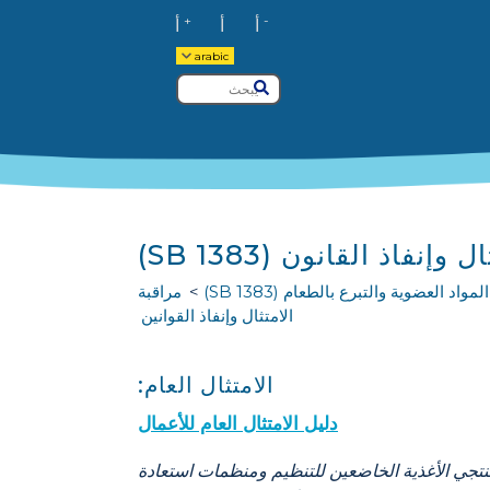
+
-
أ
أ
أ
arabic
يبحث
يُقدِّم
وإنفاذ القانون (SB 1383)
مواد العضوية والتبرع بالطعام (SB 1383)
مراقبة
الامتثال وإنفاذ القوانين
الامتثال العام:
دليل الامتثال العام للأعمال
منتجي الأغذية الخاضعين للتنظيم ومنظمات استعادة