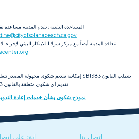
المساعدة التقنية
: تقدم المدينة مساعدة تقن
dine@cityofsolanabeach.ca.gov
تتعاقد المدينة أيضاً مع مركز سولانا للابتكار البيئي لإجراء 
acenter.org
يتطلب القانون SB1383 إمكانية تقديم شكوى مجهولة ال
تقديم أي شكوى متعلقة بالقانون SB1383 باستخدام النموذج الإلكتروني المرفق أدناه.
نموذج شكوى بشأن خدمات إعادة التدوير وجمع
اتصل بنا
ابقَ على اتصا