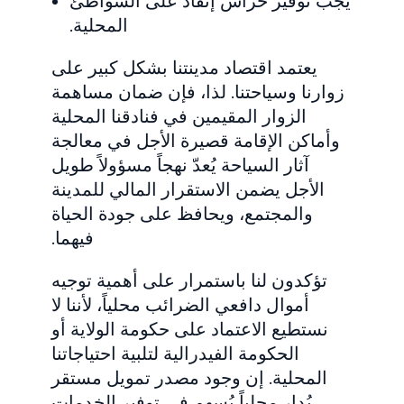
يجب توفير حراس إنقاذ على الشواطئ
المحلية.
يعتمد اقتصاد مدينتنا بشكل كبير على
زوارنا وسياحتنا. لذا، فإن ضمان مساهمة
الزوار المقيمين في فنادقنا المحلية
وأماكن الإقامة قصيرة الأجل في معالجة
آثار السياحة يُعدّ نهجاً مسؤولاً طويل
الأجل يضمن الاستقرار المالي للمدينة
والمجتمع، ويحافظ على جودة الحياة
فيهما.
تؤكدون لنا باستمرار على أهمية توجيه
أموال دافعي الضرائب محلياً، لأننا لا
نستطيع الاعتماد على حكومة الولاية أو
الحكومة الفيدرالية لتلبية احتياجاتنا
المحلية. إن وجود مصدر تمويل مستقر
يُدار محلياً يُسهم في توفير الخدمات