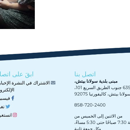
اتصل بنا
ابقَ على اتصا
مبنى بلدية سولانا بيتش،
الاشتراك في النشرة الإخبار
 جنوب الطريق السريع 101،
الإلكترون
ولانا بيتش، كاليفورنيا 92075
فيسب
858-720-2400
تغر
انستغر
من الاثنين إلى الخميس من
5 مساءً،
وكل جمعة ثانية