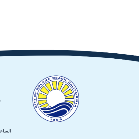
635
س
الساعة 7:30 صباحًا حتى :30