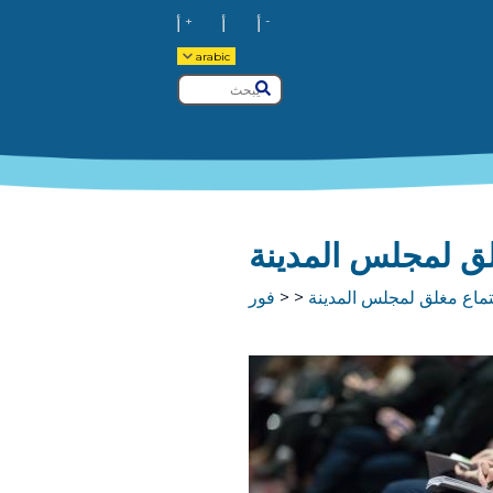
+
-
أ
أ
أ
arabic
يبحث
يُقدِّم
فور