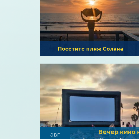
Посетите пляж Солана
Вечер кино 
авг