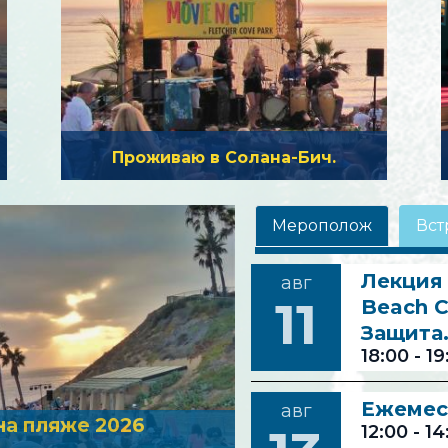
Проживаю в Солана-Бич.
Мерополож
Вст
Лекция 
авг
11
Beach C
Защита
18:00
-
19
Ежемес
авг
на пляже 2026
12:00
-
14