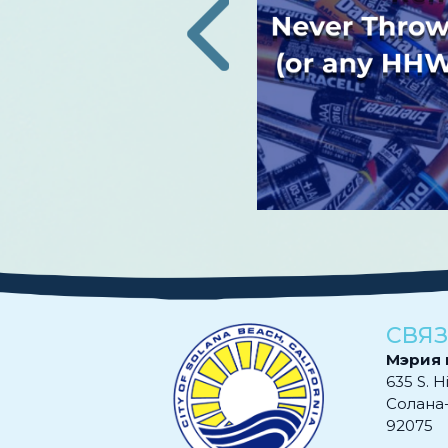
ения сообщают об
исла сезонных
‹
х заболеваний, важно
 и свои семьи от вируса.
Читать далее
СВЯЗ
Мэрия 
635 S. H
Солана
92075