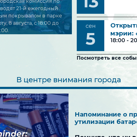
13
городская комиссия по
оводят 21-й ежегодный
ым покрывалом в парке
у, 8 августа, с 18:00 до
Открыти
сен
:00.
5
мэрии: 
18:00
-
20
Посмотреть все собы
В центре внимания города
Напоминание о п
утилизации батар