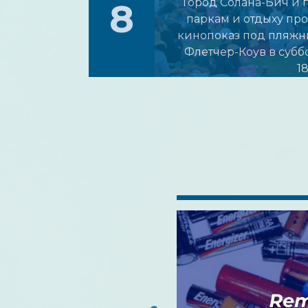
8
Город Солана-Бич и 
паркам и отдыху пр
кинопоказ под пляжн
Флетчер-Коув в суббот
18
низации Solana Beach
onnections: Защита от
ных вирусов
, что органы