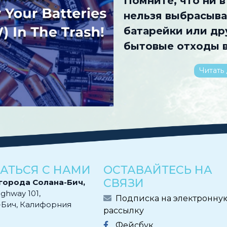
Помните, что ни в
нельзя выбрасыва
батарейки или др
бытовые отходы в
Читать
АТЬСЯ С НАМИ
ОСТАВАЙТЕСЬ НА
СВЯЗИ
города Солана-Бич,
ighway 101,
Подписка на электронну
-Бич, Калифорния
рассылку
Фейсбук