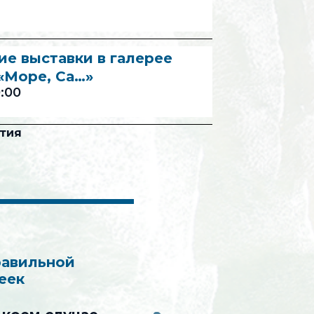
е выставки в галерее
«Море, Са…»
:00
тия
равильной
еек