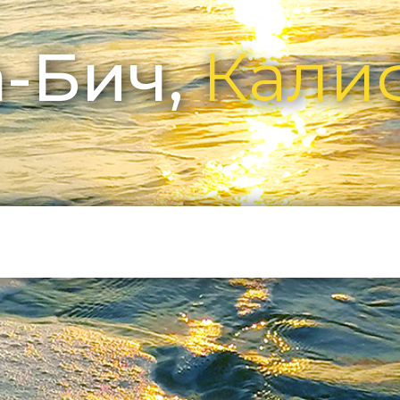
-Бич,
Кали