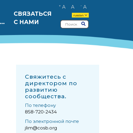
+
-
А
А
А
СВЯЗАТЬСЯ
russian
..
С НАМИ
Поиск
Представлять на ра
Свяжитесь с
директором по
развитию
сообщества.
По телефону
858-720-2434
По электронной почте
jlim@cosb.org