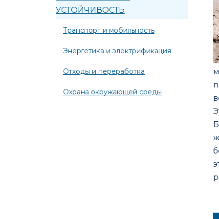
УСТОЙЧИВОСТЬ
Транспорт и мобильность
Энергетика и электрификация
Отходы и переработка
м
п
Охрана окружающей среды
в
Э
Б
ж
б
э
р