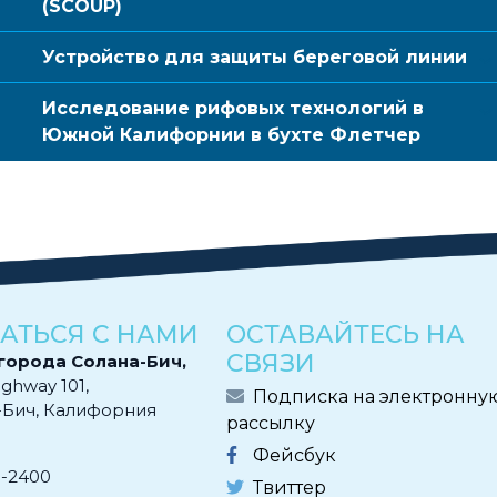
(SCOUP)
Устройство для защиты береговой линии
Исследование рифовых технологий в
Южной Калифорнии в бухте Флетчер
АТЬСЯ С НАМИ
ОСТАВАЙТЕСЬ НА
СВЯЗИ
города Солана-Бич,
ighway 101,
Подписка на электронну
-Бич, Калифорния
рассылку
Фейсбук
0-2400
Твиттер