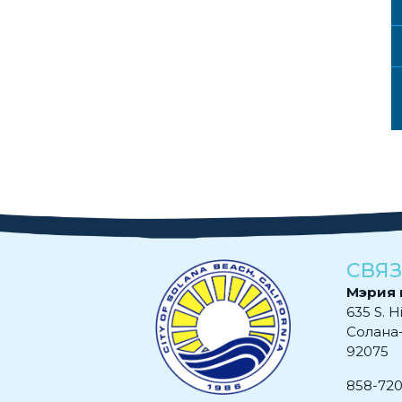
СВЯЗ
Мэрия 
635 S. H
Солана
92075
858-72