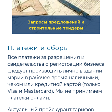
Запросы предложений и
строительные тендеры
Нажмите здесь, чтобы узнать
больше о том, как принять
Платежи и сборы
участие в тендере на городской
Все платежи за разрешения и
проект или подать предложение
свидетельства о регистрации бизнеса
в ответ на запрос предложений
следует производить лично в здании
(RFP), выпущенный городом.
мэрии в рабочее время наличными,
чеком или кредитной картой (только
Visa и Mastercard). Мы не принимаем
платежи онлайн.
Актуальный прейскурант тарифов