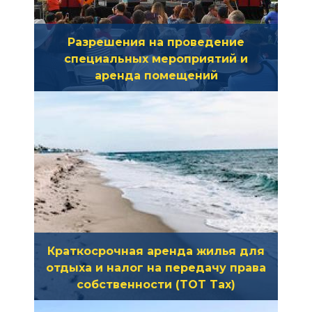
Разрешения на проведение
специальных мероприятий и
аренда помещений
Если вы планируете провести
специальное мероприятие на
общественной территории с
участием 25 и более человек,
нажмите здесь, чтобы получить
дополнительную информацию о
правилах проведения подобных
мероприятий.
Краткосрочная аренда жилья для
отдыха и налог на передачу права
собственности (TOT Tax)
Если вы хотите сдать в аренду