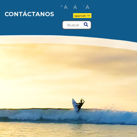
+
-
A
A
A
CONTÁCTANOS
spanish
Buscar
Entregar