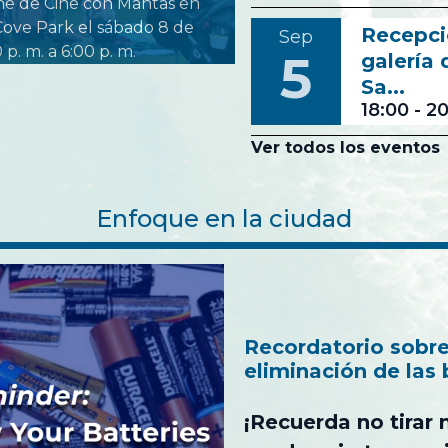
he de Cine con Mantas en
Cove Park el sábado 8 de
Recepci
Sep
p. m. a 6:00 p. m.
5
galería 
Sa...
18:00
-
20
Ver todos los eventos
Enfoque en la ciudad
Recordatorio sobre
eliminación de las 
¡Recuerda no tirar 