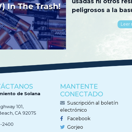
usadas ni otros re
peligrosos a la bas
Leer
TÁCTANOS
MANTENTE
CONECTADO
miento de Solana
Suscripción al boletín
ighway 101,
electrónico
Beach, CA 92075
Facebook
0-2400
Gorjeo