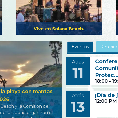
Vive en Solana Beach.
Eventos
Reunion
Confere
Atrás
11
Comunit
Protec..
18:00
-
19
 la playa con mantas
¡Día de
Atrás
026
13
12:00 PM
 Beach y la Comisión de
de la ciudad organizan el