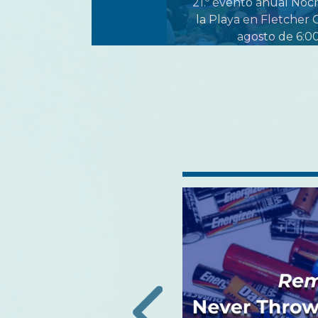
21.º evento anual Noc
la Playa en Fletcher 
agosto de 6:00 
 de Conexiones
 de Solana Beach:
ntra virus respiratorios
autoridades sanitarias
ndo de un aumento de las
respiratorias
‹