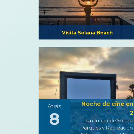
Visita Solana Beach
Noche de cine en
Atrás
8
2
La ciudad de Solana
Parques y Recreación 