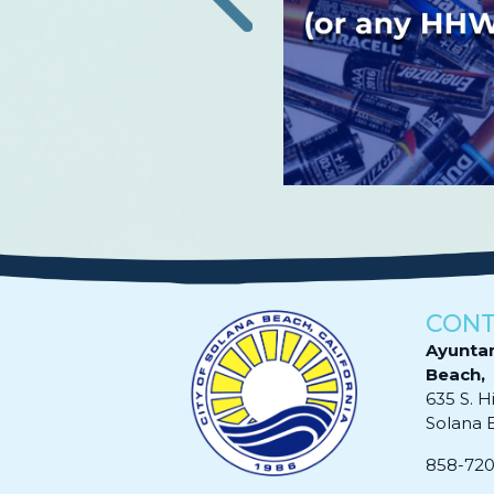
 es importante protegerse
sus familias de los virus.
Leer más
CON
Ayunta
Beach,
635 S. H
Solana 
858-72