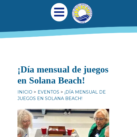
Pasar al contenido principal
Navegación princi
Abrir menú móvil
¡Día mensual de juegos
en Solana Beach!
INICIO
EVENTOS
¡DÍA MENSUAL DE
JUEGOS EN SOLANA BEACH!