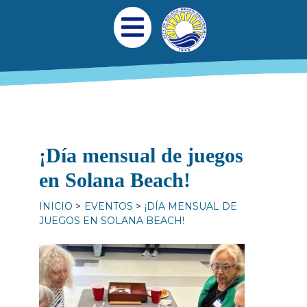
Pasar al contenido principal
Navegación princi
Abrir menú móvil
¡Día mensual de juegos
en Solana Beach!
INICIO
EVENTOS
¡DÍA MENSUAL DE
JUEGOS EN SOLANA BEACH!