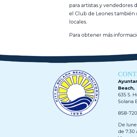
para artistas y vendedores d
el Club de Leones también r
locales.
Para obtener más informació
CONT
Ayunta
Beach,
635 S. H
Solana 
858-72
De lune
de 7:30 