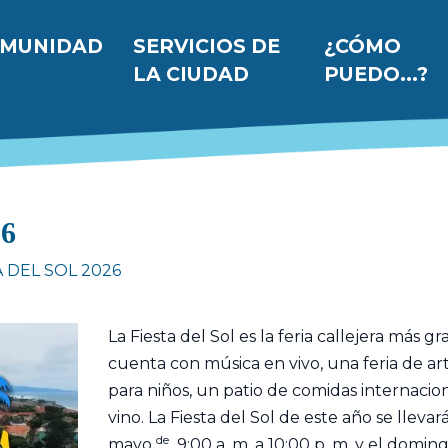
 principal
MUNIDAD
SERVICIOS DE
¿CÓMO
LA CIUDAD
PUEDO...?
26
A DEL SOL 2026
La Fiesta del Sol es la feria callejera más
cuenta con música en vivo, una feria de art
para niños, un patio de comidas internacion
vino. La Fiesta del Sol de este año se lleva
de
mayo
9:00 a. m. a 10:00 p. m. y el domi