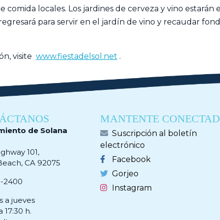
e comida locales. Los jardines de cerveza y vino estarán 
egresará para servir en el jardín de vino y recaudar fon
n, visite
www.fiestadelsol.net
.
ÁCTANOS
MANTENTE CONECTA
miento de Solana
Suscripción al boletín
electrónico
ighway 101,
Facebook
Beach, CA 92075
Gorjeo
0-2400
Instagram
s a jueves
a 17:30 h.