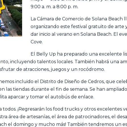
9:00 a. m. a 8:00 p. m.
La Cámara de Comercio de Solana Beach l
organizando este festival gratuito de arte 
dar inicio al verano en Solana Beach. El ev
Cove.
El Belly Up ha preparado una excelente li
nto, incluyendo talentos locales. También habrá una ampl
isfrutar de atracciones, juegos y un rocódromo.
 hemos incluido el Distrito de Diseño de Cedros, que cele
 en las tiendas durante el fin de semana. Se han ampliado
lita aparcar y tomar el autobús de enlace.
ara todos. ¡Regresarán los food trucks y otros excelente
stra área de artesanías, el área de patrocinadores, el 
ach el domingo y mucho más! También tendremos un espa