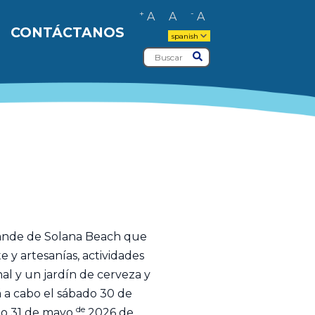
+
-
A
A
A
CONTÁCTANOS
spanish
Buscar
Entregar
 grande de Solana Beach que
e y artesanías, actividades
al y un jardín de cerveza y
rá a cabo el sábado 30 de
de
ngo 31 de mayo
2026 de