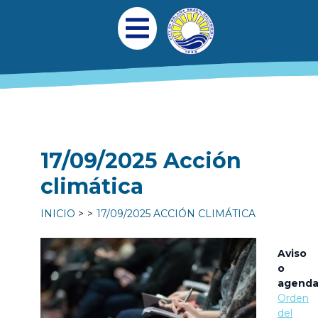
Pasar al contenido principal
Navegación princi
Abrir menú móvil
17/09/2025 Acción
climática
INICIO
17/09/2025 ACCIÓN CLIMÁTICA
Aviso
o
agend
Orden
del