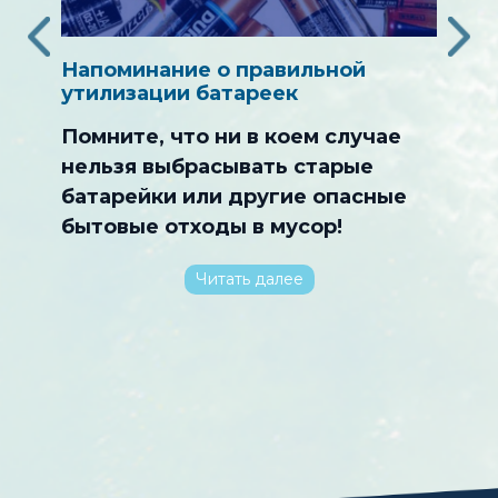
‹
›
 Beach
Напоминание о правильной
Прог
щита
утилизации батареек
обсл
расш
Помните, что ни в коем случае
После
нельзя выбрасывать старые
об
от жи
батарейки или другие опасные
прог
бытовые отходы в мусор!
обсл
семьи
Солан
Читать далее