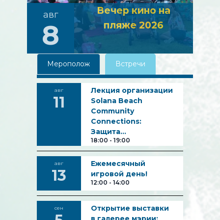
Вечер кино на
авг
8
пляже 2026
Мерополож
Встречи
Лекция организации
авг
11
Solana Beach
Community
Connections:
Защита…
18:00
-
19:00
Ежемесячный
авг
13
игровой день!
12:00
-
14:00
Открытие выставки
сен
в галерее мэрии: