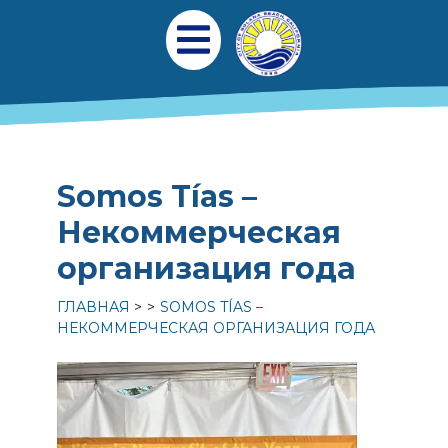
Перейти к общему содержанию
Главная навигаци
Открыть мобильное меню
Somos Tías –
Некоммерческая
организация года
ГЛАВНАЯ
SOMOS TÍAS –
НЕКОММЕРЧЕСКАЯ ОРГАНИЗАЦИЯ ГОДА