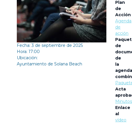
Plan
de
Acción
Agenda
de
acción
Paquet
Fecha: 3 de septiembre de 2025
de
Hora: 17:00
docum
Ubicación:
de
Ayuntamiento de Solana Beach
la
agend
combin
Paquet
Acta
aproba
Minuto
Enlace
al
vídeo