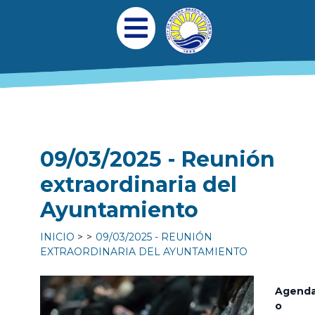
Pasar al contenido principal
Navegación princi
Abrir menú móvil
09/03/2025 - Reunión
extraordinaria del
Ayuntamiento
INICIO
09/03/2025 - REUNIÓN
EXTRAORDINARIA DEL AYUNTAMIENTO
Agend
o